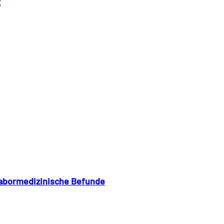
R
 labormedizinische Befunde