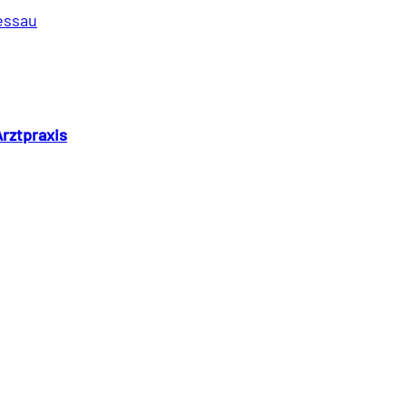
essau
rztpraxis