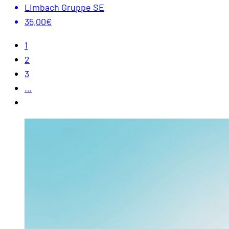
Limbach Gruppe SE
35,00€
1
2
3
…